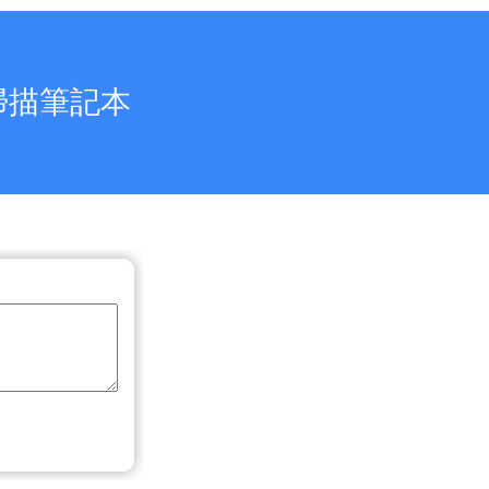
zz掃描筆記本