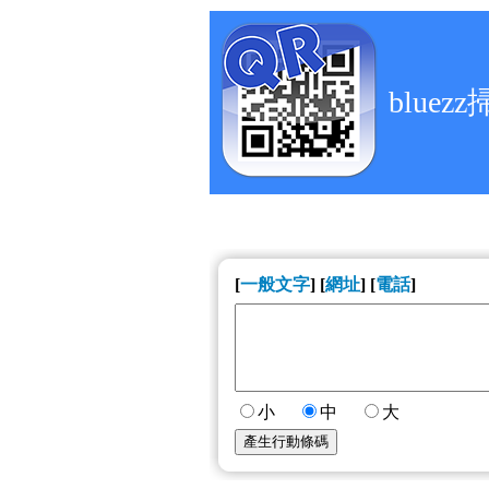
blue
[
一般文字
]
[
網址
]
[
電話
]
小
中
大